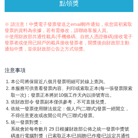
※ 請注意！中獎電子發票發送之email郵件通知，依您當初索取
發票的資料為依據，若有需修改，請聯絡客服人員。
※使用財政部共通性載具(手機條碼、自然人憑證條碼)接收電子
發票者或使用已歸戶的載具接收發票者，開獎後由財政部主動
通知中獎，並依財政部公告之方式領獎。
注意事項
本公司將保留近八個月發票明細可於線上查詢。
本服務可供查看發票內容、列印或索取正本(每一張發票限索
取一次)；發票正本將於10個工作天內以掛號寄出。
依財政部令 發票副本僅供參考，不可直接兌獎。
依統一發票使用辦法規定：個人戶(二聯式)發票一經開立，
不得任意更改或改開公司戶(三聯式)發票。
統一發票對獎：
系統會於每奇數月 29 日根據財政部公佈之統一發票中獎號
碼進行電腦對獎（已索取正本/已捐贈/已作廢/已設定共通性