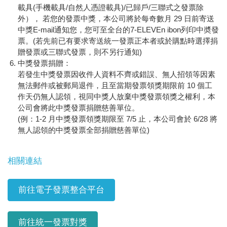
載具(手機載具/自然人憑證載具)/已歸戶/三聯式之發票除
外）， 若您的發票中獎，本公司將於每奇數月 29 日前寄送
中獎E-mail通知您，您可至全台的7-ELEVEn ibon列印中奬發
票。(若先前已有要求寄送統一發票正本者或於購點時選擇捐
贈發票或三聯式發票，則不另行通知)
中獎發票捐贈：
若發生中獎發票因收件人資料不齊或錯誤、無人招領等因素
無法郵件或被郵局退件，且至當期發票領獎期限前 10 個工
作天仍無人認領，視同中獎人放棄中獎發票領獎之權利，本
公司會將此中獎發票捐贈慈善單位。
(例：1-2 月中獎發票領獎期限至 7/5 止，本公司會於 6/28 將
無人認領的中獎發票全部捐贈慈善單位)
相關連結
前往電子發票整合平台
前往統一發票對獎